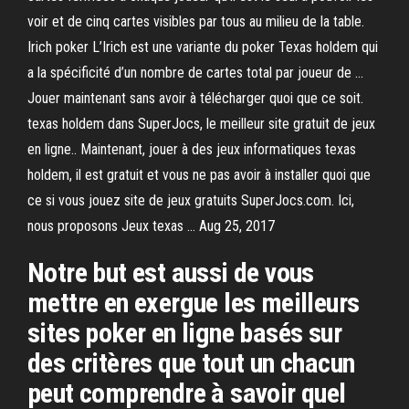
voir et de cinq cartes visibles par tous au milieu de la table.
Irich poker L’Irich est une variante du poker Texas holdem qui
a la spécificité d’un nombre de cartes total par joueur de …
Jouer maintenant sans avoir à télécharger quoi que ce soit.
texas holdem dans SuperJocs, le meilleur site gratuit de jeux
en ligne.. Maintenant, jouer à des jeux informatiques texas
holdem, il est gratuit et vous ne pas avoir à installer quoi que
ce si vous jouez site de jeux gratuits SuperJocs.com. Ici,
nous proposons Jeux texas … Aug 25, 2017
Notre but est aussi de vous
mettre en exergue les meilleurs
sites poker en ligne basés sur
des critères que tout un chacun
peut comprendre à savoir quel