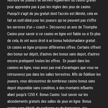
Nombre de joueurs se servent également du casino gratuit
pour apprendre pas à pas les règles des jeux de casino.
Puisqu’il s’agit de jeu gratuit dont l’accès est illimité, cela en
fait un outil idéal pour les joueurs qui ne peuvent pas s’offrir
les services d’un « coach ». Découvrez un avis de Triomphe
Casino pour savoir si ce casino en ligne est fiable ou si En plus
de cela, ils ont aussi droit à un bonus hebdomadaire gratuit .
Un casino en ligne propose différentes offres. Certains offrent
des bonus sur dépôt, d'autres des bonus sans depot, d'autres
encore pratiquent toutes les offres . En jouant dans les
casinos en ligne, vous avez pas mal d’avantages que vous ne
retrouverez pas dans les salles terrestres. Afin de fidéliser les
joueurs, vous découvrirez de nombreux casino bonus sans
depot disponible sans condition, à des montants influents
allant jusqu’à 1250 €. Bonus Casino: tout savoir sur les
abondements gratuits des salles de jeux en ligne. Bonus