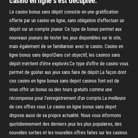
casino en ligne s’est décuplée.
Le casino bonus sans dépôt consiste en une gratification
offerte par un casino en ligne, sans obligation d’effectuer un
dépôt sur un compte joueur. Ce type de bonus permet aux
nouveaux joueurs de tester les jeux disponibles sur le site,
mais également de se familiariser avec le casino. Casino en
ligne bonus sans depotDans cet objectif, les casinos sans
dépôt méritent d’être explorés.Ce type d’offre de casino vous
permet de goûter aux jeux sans faire de dépôt.La façon dont
ces casino en ligne bonus sans depot casinos font est de
vous offrir un bonus ou des tours gratuits comme une
récompense pour l’enregistrement d’un compte.La meilleure
de ces offres vous Le casino en ligne bonus sans depot
dispose aussi de sa propre actualité. Nous vous informons
quotidiennement des derniers jeux les plus populaires, des
nouvelles sorties et les nouvelles offres faites sur les casinos.