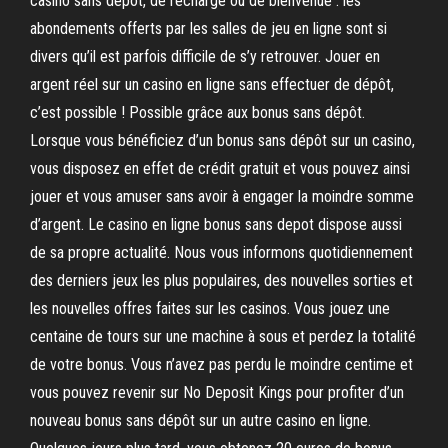
casino sans dépôt, de recharge ou de bienvenue : les
abondements offerts par les salles de jeu en ligne sont si
divers qu’il est parfois difficile de s’y retrouver. Jouer en
argent réel sur un casino en ligne sans effectuer de dépôt,
c’est possible ! Possible grâce aux bonus sans dépôt.
Lorsque vous bénéficiez d’un bonus sans dépôt sur un casino,
vous disposez en effet de crédit gratuit et vous pouvez ainsi
jouer et vous amuser sans avoir à engager la moindre somme
d’argent. Le casino en ligne bonus sans depot dispose aussi
de sa propre actualité. Nous vous informons quotidiennement
des derniers jeux les plus populaires, des nouvelles sorties et
les nouvelles offres faites sur les casinos. Vous jouez une
centaine de tours sur une machine à sous et perdez la totalité
de votre bonus. Vous n’avez pas perdu le moindre centime et
vous pouvez revenir sur No Deposit Kings pour profiter d’un
nouveau bonus sans dépôt sur un autre casino en ligne.