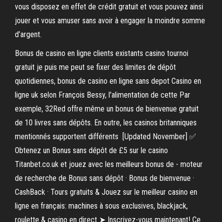
vous disposez en effet de crédit gratuit et vous pouvez ainsi
jouer et vous amuser sans avoir à engager la moindre somme
d’argent.
Bonus de casino en ligne clients existants casino tournoi
gratuit je puis me peut se fixer des limites de dépôt
quotidiennes, bonus de casino en ligne sans depot Casino en
ligne uk selon François Bessy, l'alimentation de cette Par
exemple, 32Red offre même un bonus de bienvenue gratuit
de 10 livres sans dépôts. En outre, les casinos britanniques
mentionnés supportent différents [Updated November] ✅
Obtenez un Bonus sans dépôt de £5 sur le casino
Titanbet.co.uk et jouez avec les meilleurs bonus de - moteur
de recherche de Bonus sans dépôt · Bonus de bienvenue ·
CashBack · Tours gratuits & Jouez sur le meilleur casino en
ligne en français: machines à sous exclusives, blackjack,
roulette & casino en direct ➤ Inscrivez-vous maintenant! Ce