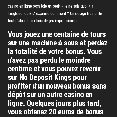
casino en ligne possède un petit « je ne sais quoi » à
l'anglaise. Cela s' exprime comment ? Un design très british
tout d'abord, un choix de jeu impressionnant
Vous jouez une centaine de tours
sur une machine à sous et perdez
la totalité de votre bonus. Vous
n’avez pas perdu le moindre
centime et vous pouvez revenir
sur No Deposit Kings pour
profiter d’un nouveau bonus sans
dépôt sur un autre casino en
ligne. Quelques jours plus tard,
vous obtenez 20 euros de bonus