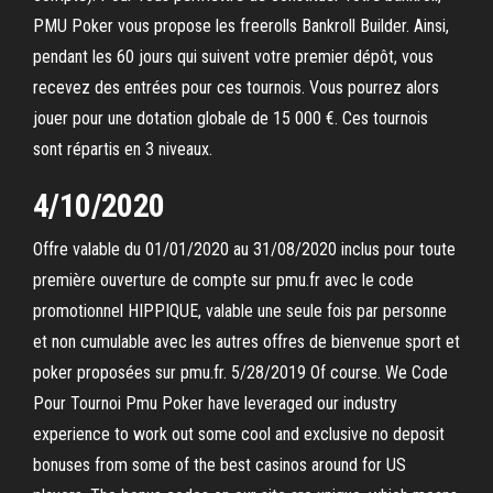
PMU Poker vous propose les freerolls Bankroll Builder. Ainsi,
pendant les 60 jours qui suivent votre premier dépôt, vous
recevez des entrées pour ces tournois. Vous pourrez alors
jouer pour une dotation globale de 15 000 €. Ces tournois
sont répartis en 3 niveaux.
4/10/2020
Offre valable du 01/01/2020 au 31/08/2020 inclus pour toute
première ouverture de compte sur pmu.fr avec le code
promotionnel HIPPIQUE, valable une seule fois par personne
et non cumulable avec les autres offres de bienvenue sport et
poker proposées sur pmu.fr. 5/28/2019 Of course. We Code
Pour Tournoi Pmu Poker have leveraged our industry
experience to work out some cool and exclusive no deposit
bonuses from some of the best casinos around for US