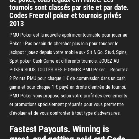
tournois sont classés par site et par date.
Codes Freeroll poker et tournois privés
2013
‎PMU Poker est la nouvelle appli incontournable pour jouer au
Poker ! Pas besoin de chercher plus loin pour toucher le
jackpot : jouez depuis votre mobile aux Sit & Go, Stud, Spins,
Spot poker, Cash Game et différents tournois. JOUEZ AU
POKER SOUS TOUTES SES FORMES PMU Poker … Récoltez
2 Points PMU pour chaque 1 € de commission dans un cash
game et pour chaque 1 € payé en droits d’entrée de tournoi.
PMU Poker vous propose selon votre profil des évènements
et promotions spécialement préparés pour vous permettre
d’évoluer et de vous confronter à tout type d’adversaires.
Fastest Payouts. Winning is