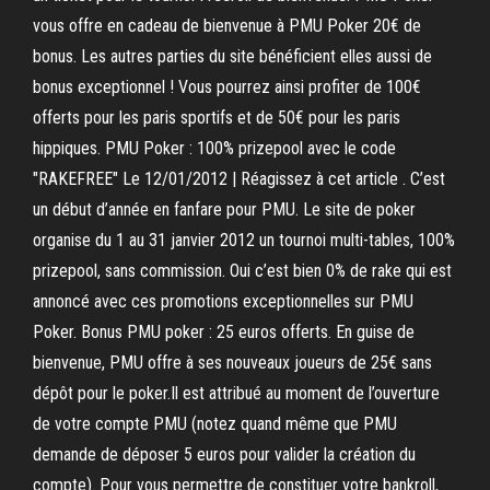
vous offre en cadeau de bienvenue à PMU Poker 20€ de
bonus. Les autres parties du site bénéficient elles aussi de
bonus exceptionnel ! Vous pourrez ainsi profiter de 100€
offerts pour les paris sportifs et de 50€ pour les paris
hippiques. PMU Poker : 100% prizepool avec le code
"RAKEFREE" Le 12/01/2012 | Réagissez à cet article . C’est
un début d’année en fanfare pour PMU. Le site de poker
organise du 1 au 31 janvier 2012 un tournoi multi-tables, 100%
prizepool, sans commission. Oui c’est bien 0% de rake qui est
annoncé avec ces promotions exceptionnelles sur PMU
Poker. Bonus PMU poker : 25 euros offerts. En guise de
bienvenue, PMU offre à ses nouveaux joueurs de 25€ sans
dépôt pour le poker.Il est attribué au moment de l’ouverture
de votre compte PMU (notez quand même que PMU
demande de déposer 5 euros pour valider la création du
compte). Pour vous permettre de constituer votre bankroll,