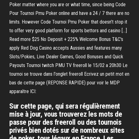
Poker matter where you are or what time, since being Code
Pour Tournoi Pmu Poker online and have a 24 / 7 there are no
limits. However Code Tournoi Pmu Poker that doesn’t stop it
to offer very good platform for sports bettors and casino […]
Read more $25 No Deposit + 225% Welcome Bonus T&C's
apply Red Dog Casino accepts Aussies and features many
Slots/Pokies, Live Dealer Games, Good Bonuses and Quick
Payouts Tournoi twitch PMU TV freeroll le 15/02 a 20h30 Le
tournoi se trouve dans l'onglet freeroll Ecrivez un petit mot en
bas de cette page (REPONSE RAPIDE) pour voir le MDP
apparaître ICI:
Sur cette page, qui sera régulièrement
mise à jour, vous trouverez les mots de
passe pour des freeroll ou des tournois
privés bien dotés sur de nombreux sites
de poker, tous légaux en France. Les