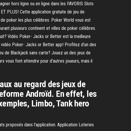
gner hors ligne ou en ligne dans les FAVORIS Slots
US! Cette application gratuite de jeu de
 de poker les plus célèbres. Poker World vous est
rant plusieurs continent et villes de poker célèbres.
it? Vidéo Poker- Jacks or Better est la meilleure
 vidéo Poker- Jacks or Better app! Profitez d'un des
 jeu de Blackjack sans carte? Jouez un des jeux de
rs vous font attendre pour d'autres joueurs, mais il
naux au regard des jeux de
eforme Androïd. En effet, les
’exemples, Limbo, Tank hero
ts proposés dans l'application. Application Loteries