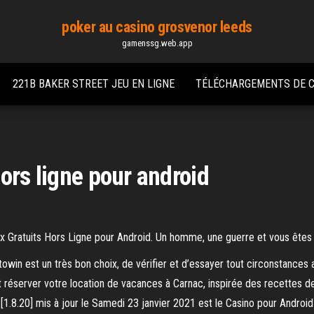
poker au casino grosvenor leeds
gamenssg.web.app
221B BAKER STREET JEU EN LIGNE
TÉLÉCHARGEMENTS DE C
ors ligne pour android
ux Gratuits Hors Ligne pour Android. Un homme, une guerre et vous ête
in est un très bon choix, de vérifier et d’essayer tout circonstances a
et réserver votre location de vacances à Carnac, inspirée des recettes
 [1.8.20] mis à jour le Samedi 23 janvier 2021 est le Casino pour Andr