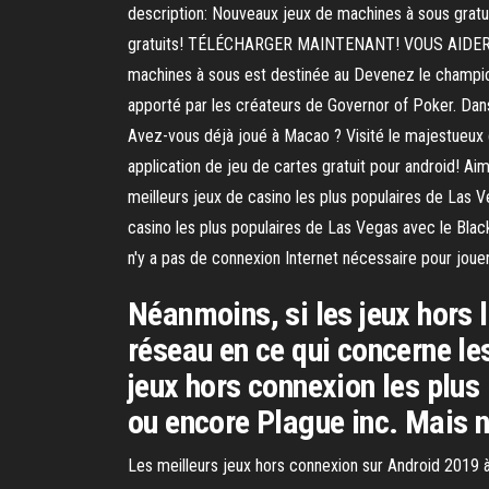
description: Nouveaux jeux de machines à sous gratu
gratuits! TÉLÉCHARGER MAINTENANT! VOUS AIDERO
machines à sous est destinée au Devenez le champion
apporté par les créateurs de Governor of Poker. Dans
Avez-vous déjà joué à Macao ? Visité le majestueux 
application de jeu de cartes gratuit pour android! 
meilleurs jeux de casino les plus populaires de Las 
casino les plus populaires de Las Vegas avec le Black
n'y a pas de connexion Internet nécessaire pour jo
Néanmoins, si les jeux hors 
réseau en ce qui concerne le
jeux hors connexion les plus 
ou encore Plague inc. Mais 
Les meilleurs jeux hors connexion sur Android 2019 à 