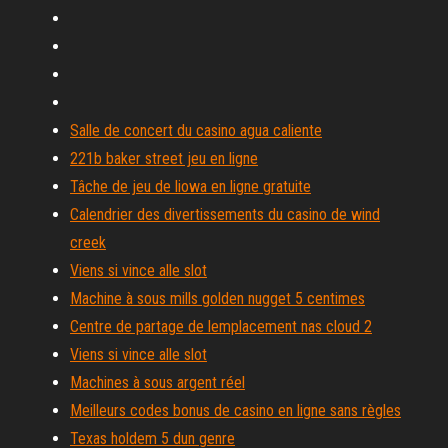
Salle de concert du casino agua caliente
221b baker street jeu en ligne
Tâche de jeu de liowa en ligne gratuite
Calendrier des divertissements du casino de wind
creek
Viens si vince alle slot
Machine à sous mills golden nugget 5 centimes
Centre de partage de lemplacement nas cloud 2
Viens si vince alle slot
Machines à sous argent réel
Meilleurs codes bonus de casino en ligne sans règles
Texas holdem 5 dun genre