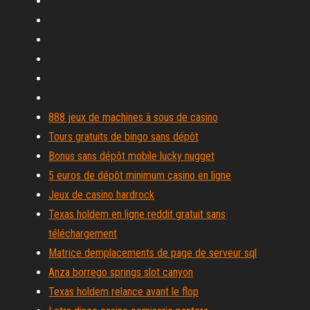
888 jeux de machines à sous de casino
Tours gratuits de bingo sans dépôt
Bonus sans dépôt mobile lucky nugget
5 euros de dépôt minimum casino en ligne
Jeux de casino hardrock
Texas holdem en ligne reddit gratuit sans
téléchargement
Matrice demplacements de page de serveur sql
Anza borrego springs slot canyon
Texas holdem relance avant le flop