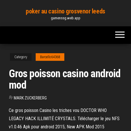
Skip
poker au casino grosvenor leeds
to
gamenssg.web.app
the
content
Category
Barcello64368
Gros poisson casino android
mod
By
MARK ZUCKERBERG
Ce gros poisson Casino les triches vou DOCTOR WHO
LEGACY HACK ILLIMITÉ CRYSTALS. Télécharger le jeu NFS
v1.0.46 Apk pour android 2015; New APK Mod 2015