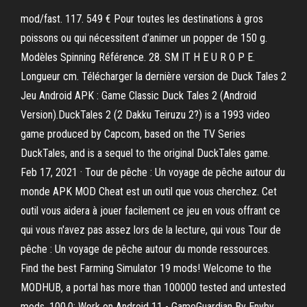
mod/fast. 117. 549 € Pour toutes les destinations à gros
poissons ou qui nécessitent d’animer un popper de 150 g.
Modèles Spinning Référence. 28. SM IT H E U R O P E.
Longueur cm. Télécharger la dernière version de Duck Tales 2
Jeu Android APK : Game Classic Duck Tales 2 (Android
Version).DuckTales 2 (2 Dakku Teiruzu 2?) is a 1993 video
game produced by Capcom, based on the TV Series
DuckTales, and is a sequel to the original DuckTales game.
Feb 17, 2021 · Tour de pêche : Un voyage de pêche autour du
monde APK MOD Cheat est un outil que vous cherchez. Cet
outil vous aidera à jouer facilement ce jeu en vous offrant ce
qui vous n'avez pas assez lors de la lecture, qui vous Tour de
pêche : Un voyage de pêche autour du monde ressources.
Find the best Farming Simulator 19 mods! Welcome to the
MODHUB, a portal has more than 100000 tested and untested
mods. 100.0: Work on Android 11 - GameGuardian By Enyby,